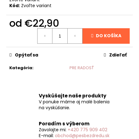
č
Kód:
Zvoľte variant
a
m
od
€22,90
e
Jednotková
DO KOŠÍKA
cena:
Opýtať sa
Zdieľať
Kategória
:
PRE RADOSŤ
Vyskúšajte naše produkty
V ponuke máme aj malé balenia
na vyskúšanie.
Poradím s výberom
Zavolajte mi:
+420 775 909 402
E-mail:
obchod@pesbezdredu.sk