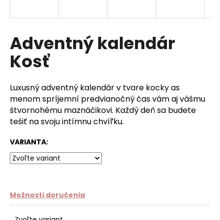
á
j
s
Adventný kalendár
ť
Kosť
?
Luxusný adventný kalendár v tvare kocky as
menom spríjemní predvianočný čas vám aj vášmu
štvornohému maznáčikovi. Každý deň sa budete
HĽADAŤ
tešiť na svoju intímnu chvíľku.
VARIANTA:
O
d
p
o
Možnosti doručenia
r
ú
Zvoľte variant