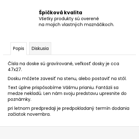
Špičková kvalita
Všetky produkty sú overené
na mojich vlastných maznáčikoch.
Popis
Diskusia
Čísla na doske sú gravírované, veľkosť dosky je cca
47x27.
Dosku môžete zavesiť na stenu, alebo postaviť na stôl.
Text úplne prispôsobíme Vášmu prianiu. Fantázii sa
medze nekladú. Len nám svoju predstavu upresnite do
poznámky.
pri letnom predpredaji je predpokladaný termín dodania
začiatok novembra.
Z
á