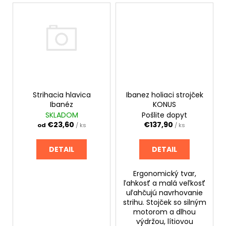
č
a
m
e
Strihacia hlavica
Ibanez holiaci strojček
Ibanéz
KONUS
SKLADOM
Pošlite dopyt
€23,60
€137,90
od
/ ks
/ ks
DETAIL
DETAIL
Ergonomický tvar,
ľahkosť a malá veľkosť
uľahčujú navrhovanie
strihu. Stojček so silným
motorom a dlhou
výdržou, lítiovou