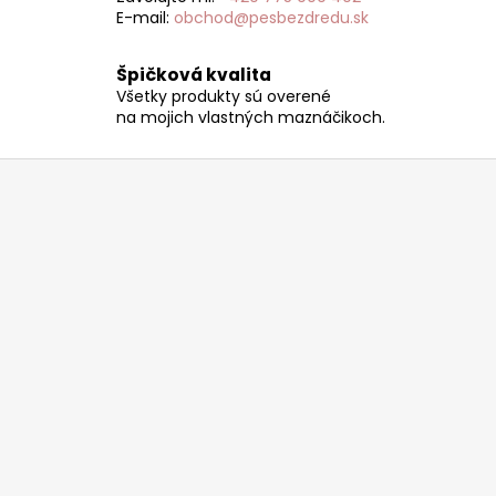
e
E-mail:
obchod@pesbezdredu.sk
p
r
Špičková kvalita
v
Všetky produkty sú overené
k
na mojich vlastných maznáčikoch.
y
v
Z
ý
á
p
p
i
ä
s
t
u
i
e