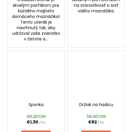
skvelým parťákom pre
na starostlivosť o srsť
každého majiteľa
vášho maznáčika.
domáceho maznáčika!
Tento uterák je
navrhnutý tak, aby
udržoval vaše zvieratko
v čistote a...
Sponka
Držiak na hadicu
SKLADOM
SKLADOM
€1,30
€62
/ ks
/ ks