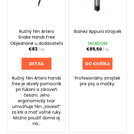
i
u
á
s
k
j
p
t
s
r
o
ť
o
Ručný fén Artero
Ibanez Appura strojcek
v
?
Snake Hands Free
d
Objednané u dodávateľa
SKLADOM
u
€83
€89,50
/ ks
/ ks
k
t
DETAIL
DO KOŠÍKA
HĽADAŤ
o
v
Ručný fén Artero hands
Profesionálny strojček
free je skvelý pomocník
pre psy a mačky.
pri fúkaní a zároveň
O
česaní. Jeho
ergonomický tvar
d
umožňuje fén „zavesiť“
p
za krk a mať voľné ruky.
o
Možno použiť doma aj
r
na...
ú