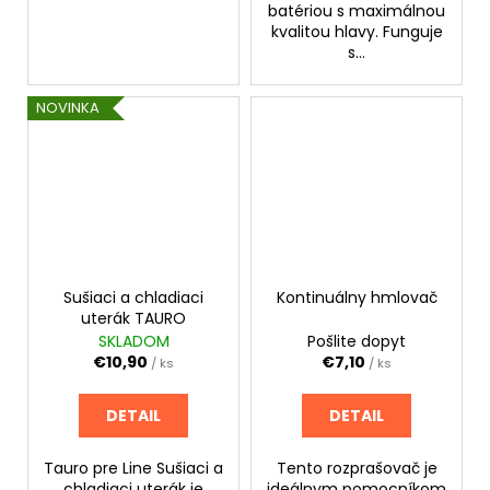
batériou s maximálnou
kvalitou hlavy. Funguje
s...
NOVINKA
Sušiaci a chladiaci
Kontinuálny hmlovač
uterák TAURO
SKLADOM
Pošlite dopyt
€10,90
€7,10
/ ks
/ ks
DETAIL
DETAIL
Tauro pre Line Sušiaci a
Tento rozprašovač je
chladiaci uterák je
ideálnym pomocníkom