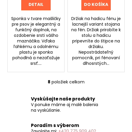
DETAIL
DO KOŠÍKA
Sponka v tvare mašličky
Držiak na hadicu fénu je
pre psov je elegantný a
lacnejší variant stojana
funkčný doplnok, na
na fén. Držiak prirobíte k
ozdobenie srsti vášho
stolu a hadicu
maznáčika. Vďaka
pripevníte do štipce na
ľahkému a odolnému
držiaku.
plastu je sponka
Nepostrádateľný
pohodlná a nezaťažuje
pomocník, pri fénovaní
srsť....
dlhosrstých...
8
položiek celkom
O
v
l
Vyskúšajte naše produkty
á
V ponuke máme aj malé balenia
d
na vyskúšanie.
a
c
Poradím s výberom
i
Zavolajte mi:
+420 775 909 402