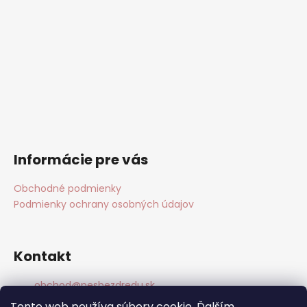
Informácie pre vás
Obchodné podmienky
Podmienky ochrany osobných údajov
Kontakt
obchod
@
pesbezdredu.sk
+420 775909402
Tento web používa súbory cookie. Ďalším