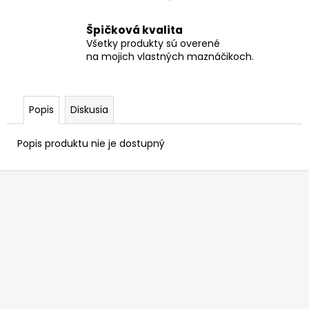
Špičková kvalita
Všetky produkty sú overené
na mojich vlastných maznáčikoch.
Popis
Diskusia
Popis produktu nie je dostupný
Z
á
p
ä
t
i
e