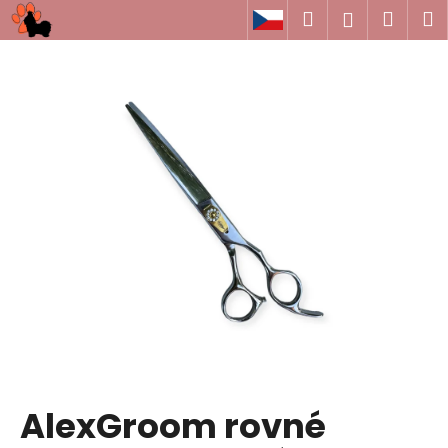
K
Prejsť
Hľadať
Náku
M
Prihlásen
na
o
obsah
Späť
Späť
košík
š
í
Č
k
o
p
o
t
r
e
b
u
j
e
t
AlexGroom rovné
e
n