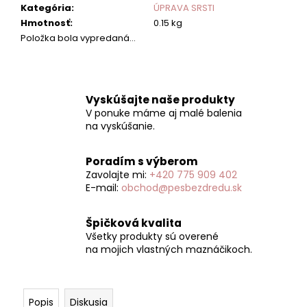
č
Kategória
:
ÚPRAVA SRSTI
a
Hmotnosť
:
0.15 kg
m
Položka bola vypredaná…
e
Vyskúšajte naše produkty
V ponuke máme aj malé balenia
na vyskúšanie.
Poradím s výberom
Zavolajte mi:
+420 775 909 402
E-mail:
obchod@pesbezdredu.sk
Špičková kvalita
Všetky produkty sú overené
na mojich vlastných maznáčikoch.
Popis
Diskusia