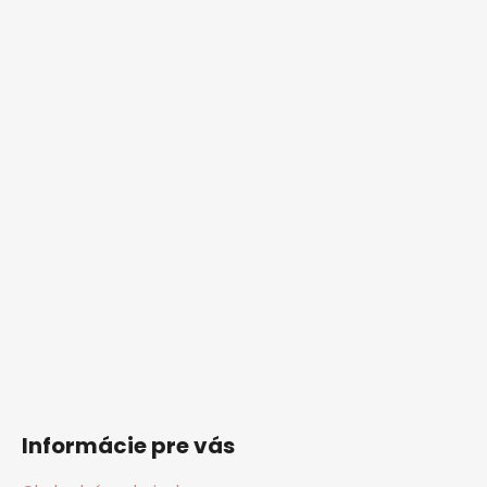
i
e
Informácie pre vás