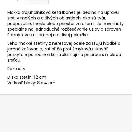
Mäkká trojuholníková kefa Ibáñez je ideálna na úpravu
srsti v malých a citlivých oblastiach, ako sú tvár,
podpazušie, triesla alebo priestor za ušami. Je navrhnutý
špeciálne na jednoduché rozčesávanie uzlov a zároveň
šetrný k veľmi jemnej a citlivej pokožke.
Jeho mäkké štetiny z nerezovej ocele zaisťujú hladké a
jemné kefovanie, zatiaľ čo protišmyková rukoväť
poskytuje pohodlie a kontrolu, najmä pri práci s mokrou
srsťou.
Rozmery:
Dĺžka štetín: 1,2 cm
Veľkosť hlavy: 8 x 4 cm
Z
á
p
ä
t