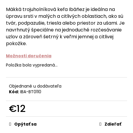
á
Mäkká trojuholníková kefa Ibáñez je ideálna na
j
úpravu srsti v malých a citlivých oblastiach, ako sú
s
tvár, podpazušie, triesla alebo priestor za ušami. Je
ť
navrhnutý špeciálne na jednoduché rozčesávanie
uzlov a zároveň šetrný k veľmi jemnej a citlivej
?
pokožke.
Možnosti doručenia
Položka bola vypredaná…
HĽADAŤ
Objednané u dodávateľa
Kód:
IBA-BT0110
O
d
€12
p
o
Jednotková
r
cena:
Opýtať sa
Zdieľať
ú