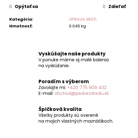
č
Opýtať sa
Zdieľať
a
m
Kategória
:
ÚPRAVA SRSTI
e
Hmotnosť
:
0.045 kg
Vyskúšajte naše produkty
V ponuke máme aj malé balenia
na vyskúšanie.
Poradím s výberom
Zavolajte mi:
+420 775 909 402
E-mail:
obchod@pesbezdredu.sk
Špičková kvalita
Všetky produkty sú overené
na mojich vlastných maznáčikoch.