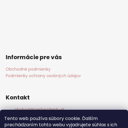
Informácie pre vás
Obchodné podmienky
Podmienky ochrany osobných údajov
Kontakt
obchod
@
pesbezdredu.sk
+420 775909402
Tento web používa súbory cookie. Ďalším
Pes Bez Dredu
prechádzaním tohto webu vyjadrujete súhlas s ich