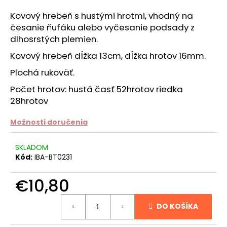
á
Kovový hrebeň s hustými hrotmi, vhodný na
j
česanie ňufáku alebo vyčesanie podsady z
s
dlhosrstých plemien.
ť
Kovový hrebeň dĺžka 13cm, dĺžka hrotov 16mm.
?
Plochá rukoväť.
Počet hrotov: hustá časť 52hrotov riedka
28hrotov
HĽADAŤ
Možnosti doručenia
SKLADOM
Kód:
IBA-BT0231
O
d
€10,80
p
o
Jednotková
r
DO KOŠÍKA
cena:
ú