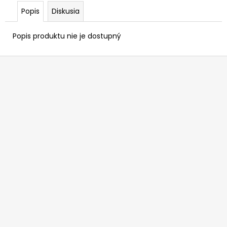
Popis
Diskusia
Popis produktu nie je dostupný
Z
á
p
ä
t
i
e