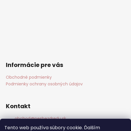
Informácie pre vás
Obchodné podmienky
Podmienky ochrany osobných údajov
Kontakt
obchod
@
pesbezdredu.sk
+420 775909402
Tento web používa súbory cookie. Ďalším