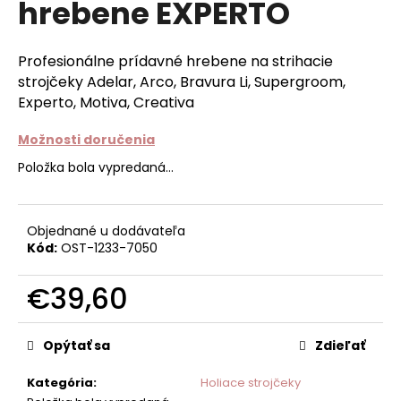
hrebene EXPERTO
á
j
Profesionálne prídavné hrebene na strihacie
s
strojčeky Adelar, Arco, Bravura Li, Supergroom,
ť
Experto, Motiva, Creativa
?
Možnosti doručenia
Položka bola vypredaná…
HĽADAŤ
Objednané u dodávateľa
Kód:
OST-1233-7050
O
€39,60
d
Jednotková
p
cena:
o
Opýtať sa
Zdieľať
r
ú
Kategória
:
Holiace strojčeky