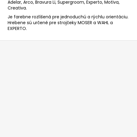
Adelar, Arco, Bravura Li, Supergroom, Experto, Motiva,
Creativa.
Je farebne rozlíšená pre jednoduchú a rýchlu orientáciu.
Hrebene sú určené pre strojčeky MOSER a WAHL a
EXPERTO.
Z
á
p
ä
t
i
e