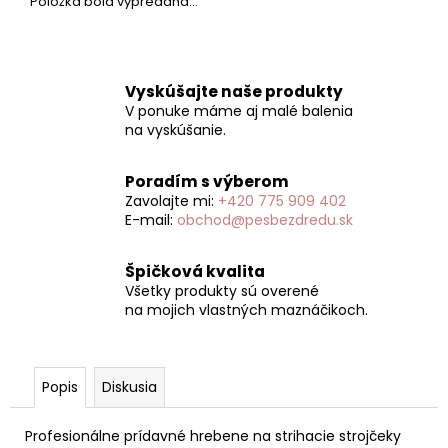
č
Položka bola vypredaná…
a
m
e
Vyskúšajte naše produkty
V ponuke máme aj malé balenia
na vyskúšanie.
Poradím s výberom
Zavolajte mi:
+420 775 909 402
E-mail:
obchod@pesbezdredu.sk
Špičková kvalita
Všetky produkty sú overené
na mojich vlastných maznáčikoch.
Popis
Diskusia
Profesionálne prídavné hrebene na strihacie strojčeky