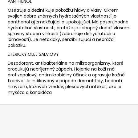
PANTHENOL
Ošetruje a dezinfikuje pokožku hlavy a vlasy. Okrem
svojich dobre známych hydratačných vlastností je
panthenol aj zmäkčujúci a upokojujúci. Má pozoruhodné
hydratačné vlastnosti, pretože je schopný dodať vlasom
správny stupeň vlhkosti (zabraňuje dehydratácii a
lámavosti). Je netoxický, senzibilizujúci a nedráždi
pokožku.
ÉTERICKÝ OLEJ ŠALVIOVÝ
Dezodorant, antibakteriálne na mikroorganizmy, ktoré
produkujú nepríjemný zápach. Hojenie na koži má
protizápalový, antimikrobiálny účinok a opravuje kožné
tkanivo. Je indikovaný v prípade dermatitídy, bodnutí
hmyzom, kožných vredov, plesňových infekcií, ako je
mykóza a kandidóza
Z
á
p
ä