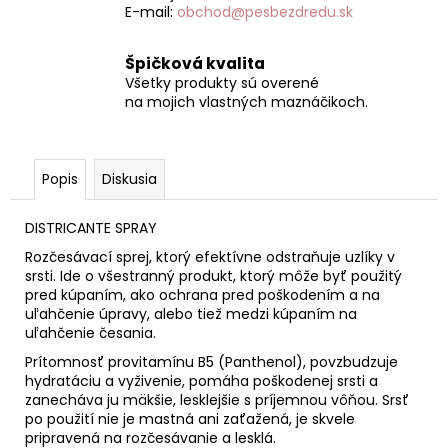
E-mail:
obchod@pesbezdredu.sk
Špičková kvalita
Všetky produkty sú overené
na mojich vlastných maznáčikoch.
Popis
Diskusia
DISTRICANTE SPRAY
Rozčesávací sprej, ktorý efektívne odstraňuje uzlíky v
srsti. Ide o všestranný produkt, ktorý môže byť použitý
pred kúpaním, ako ochrana pred poškodením a na
uľahčenie úpravy, alebo tiež medzi kúpaním na
uľahčenie česania.
Prítomnosť provitamínu B5 (Panthenol), povzbudzuje
hydratáciu a vyživenie, pomáha poškodenej srsti a
zanecháva ju mäkšie, lesklejšie s príjemnou vôňou. Srsť
po použití nie je mastná ani zaťažená, je skvele
pripravená na rozčesávanie a lesklá.