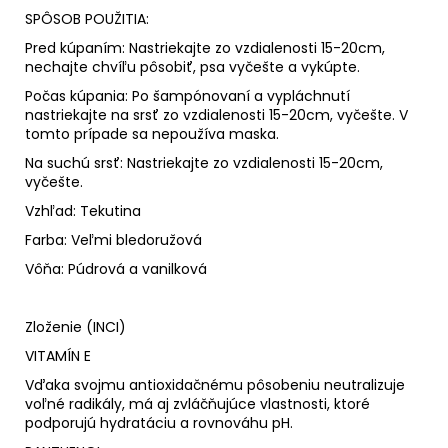
SPÔSOB POUŽITIA:
Pred kúpaním: Nastriekajte zo vzdialenosti 15-20cm,
nechajte chvíľu pôsobiť, psa vyčešte a vykúpte.
Počas kúpania: Po šampónovaní a vypláchnutí
nastriekajte na srsť zo vzdialenosti 15-20cm, vyčešte. V
tomto prípade sa nepoužíva maska.
Na suchú srsť: Nastriekajte zo vzdialenosti 15-20cm,
vyčešte.
Vzhľad: Tekutina
Farba: Veľmi bledoružová
Vôňa: Púdrová a vanilková
Zloženie (INCI)
VITAMÍN E
Vďaka svojmu antioxidačnému pôsobeniu neutralizuje
voľné radikály, má aj zvláčňujúce vlastnosti, ktoré
podporujú hydratáciu a rovnováhu pH.