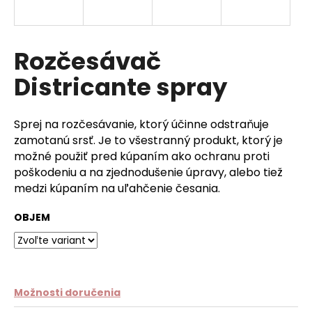
á
j
s
Rozčesávač
ť
Districante spray
?
Sprej na rozčesávanie, ktorý účinne odstraňuje
zamotanú srsť. Je to všestranný produkt, ktorý je
možné použiť pred kúpaním ako ochranu proti
HĽADAŤ
poškodeniu a na zjednodušenie úpravy, alebo tiež
medzi kúpaním na uľahčenie česania.
OBJEM
O
d
p
o
r
Možnosti doručenia
ú