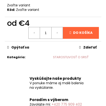
č
a
Zvoľte variant
Kód:
Zvoľte variant
m
e
od
€4
Jednotková
DO KOŠÍKA
cena:
Opýtať sa
Zdieľať
Kategória
:
STAROSTLIVOSŤ O SRSŤ
Vyskúšajte naše produkty
V ponuke máme aj malé balenia
na vyskúšanie.
Poradím s výberom
Zavolajte mi:
+420 775 909 402