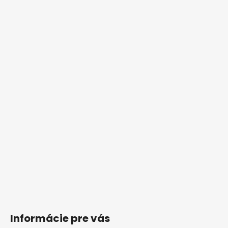
t
i
e
Informácie pre vás