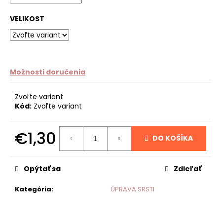
č
a
VELIKOST
m
e
Možnosti doručenia
Zvoľte variant
Kód:
Zvoľte variant
€1,30
DO KOŠÍKA
Jednotková
cena:
Opýtať sa
Zdieľať
Kategória
:
ÚPRAVA SRSTI