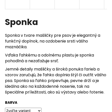
á
j
s
Sponka
ť
?
Sponka v tvare mašličky pre psov je elegantný a
funkčný doplnok, na ozdobenie srsti vášho
maznáčika.
Vďaka ľahkému a odolnému plastu je sponka
HĽADAŤ
pohodlná a nezaťažuje srsť.
Jemné detaily mašličky a široká ponuka farieb a
vzorov zaručujú, že ľahko doplnia štýl či outfit vášho
O
psa. Sponka sa ľahko pripevňuje, pevne drží a je
d
ideálna ako na každodenné nosenie, tak na
p
špeciálne príležitosti, ako sú výstavy alebo fotenie.
o
r
BARVA
ú