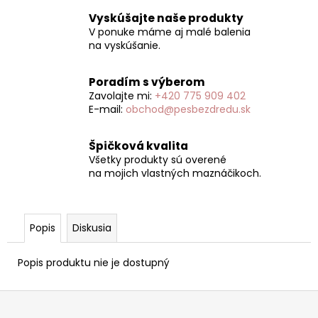
Vyskúšajte naše produkty
V ponuke máme aj malé balenia
na vyskúšanie.
Poradím s výberom
Zavolajte mi:
+420 775 909 402
E-mail:
obchod@pesbezdredu.sk
Špičková kvalita
Všetky produkty sú overené
na mojich vlastných maznáčikoch.
Popis
Diskusia
Popis produktu nie je dostupný
Z
á