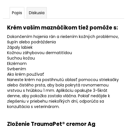
Popis
Diskusia
Krém vašim maznáčikom tiež pomôže s:
Dokončením hojenia rán a riešením kožných problémov,
šupín alebo podráždenia
Zápaly labiek
Kožnou záhybovou dermatitídou
Suchou kožou
Ekzémom
Svrbením
Ako krém používať
Naneste krém na postihnutú oblasť pomocou striekačky
alebo čistého prsta, aby bola pokrytá rovnomernou
vrstvou s hrúbkou 1 mm. Aplikáciu opakujte 3-5krát
denne, aby pokožka zostala vláčna. Pokiaľ nedôjde k
zlepšeniu v priebehu niekoľkých dní, odporúča sa
konzultácia s veterinárom.
Zloženie TraumaPet® cremor Ag
: