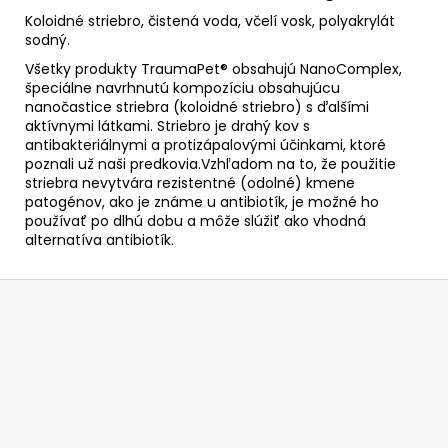
Koloidné striebro, čistená voda, včelí vosk, polyakrylát
sodný.
Všetky produkty TraumaPet® obsahujú NanoComplex,
špeciálne navrhnutú kompozíciu obsahujúcu
nanočastice striebra (koloidné striebro) s ďalšími
aktívnymi látkami. Striebro je drahý kov s
antibakteriálnymi a protizápalovými účinkami, ktoré
poznali už naši predkovia.Vzhľadom na to, že použitie
striebra nevytvára rezistentné (odolné) kmene
patogénov, ako je známe u antibiotík, je možné ho
používať po dlhú dobu a môže slúžiť ako vhodná
alternatíva antibiotík.
Z
á
p
ä
t
i
e