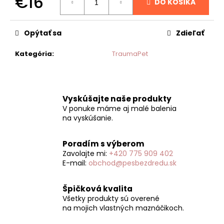
€16
č
DO KOŠÍKA
a
Jednotková
m
cena:
e
Opýtať sa
Zdieľať
Kategória
:
TraumaPet
Vyskúšajte naše produkty
V ponuke máme aj malé balenia
na vyskúšanie.
Poradím s výberom
Zavolajte mi:
+420 775 909 402
E-mail:
obchod@pesbezdredu.sk
Špičková kvalita
Všetky produkty sú overené
na mojich vlastných maznáčikoch.