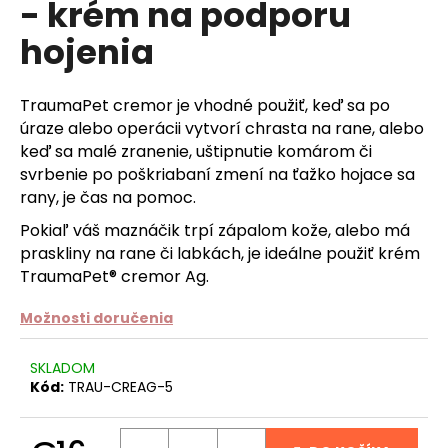
- krém na podporu
á
hojenia
j
s
ť
TraumaPet cremor je vhodné použiť, keď sa po
?
úraze alebo operácii vytvorí chrasta na rane, alebo
keď sa malé zranenie, uštipnutie komárom či
svrbenie po poškriabaní zmení na ťažko hojace sa
rany, je čas na pomoc.
Pokiaľ váš maznáčik trpí zápalom kože, alebo má
HĽADAŤ
praskliny na rane či labkách, je ideálne použiť krém
TraumaPet® cremor Ag.
O
Možnosti doručenia
d
p
SKLADOM
o
Kód:
TRAU-CREAG-5
r
ú