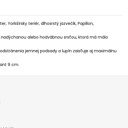
 Yorkšírsky teriér, dlhosrstý jazvečík, Papillon,
ou, nadýchanou alebo hodvábnou srsťou, ktorá má málo
m odstránenia jemnej podsady a lupín zaisťuje aj maximálnu
iant 9 cm.
k