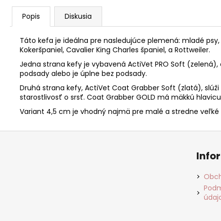
Popis
Diskusia
Táto kefa je ideálna pre nasledujúce plemená: mladé psy, Co
Kokeršpaniel, Cavalier King Charles španiel, a Rottweiler.
Jedna strana kefy je vybavená ActiVet PRO Soft (zelená)
podsady alebo je úplne bez podsady.
Druhá strana kefy, ActiVet Coat Grabber Soft (zlatá), slú
starostlivosť o srsť. Coat Grabber GOLD má mäkkú hlavicu
Variant 4,5 cm je vhodný najmä pre malé a stredne veľké 
Z
á
Info
p
ä
Obch
t
Podm
údaj
i
e