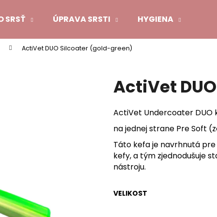
O SRSŤ
ÚPRAVA SRSTI
HYGIENA
DAR
ActiVet DUO Silcoater (gold-green)
Čo potrebujete nájsť?
ActiVet DUO
HĽADAŤ
ActiVet Undercoater DUO ko
na jednej strane Pre Soft (
Odporúčame
Táto kefa je navrhnutá pre
kefy, a tým zjednodušuje s
nástroju.
VELIKOST