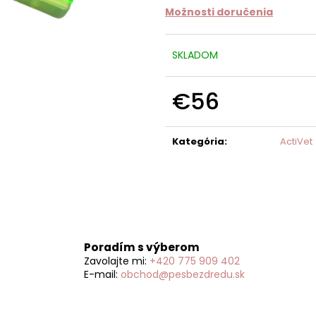
Možnosti doručenia
SKLADOM
€56
Jednotková
cena:
Kategória
:
ActiVet
Poradím s výberom
Zavolajte mi:
+420 775 909 402
E-mail:
obchod@pesbezdredu.sk