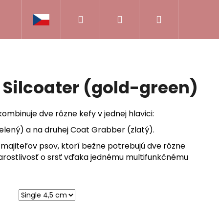
Hľadať
Prihlásenie
Nákupný
ČEKOVÉ VOUCHERY
POMÔCKY NA VÝSTAVU
košík
 Silcoater (gold-green)
mbinuje dve rôzne kefy v jednej hlavici:
zelený) a na druhej Coat Grabber (zlatý).
 majiteľov psov, ktorí bežne potrebujú dve rôzne
tarostlivosť o srsť vďaka jednému multifunkčnému