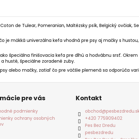
ton de Tulear, Pomeranian, Maltézsky psík, Belgický ovčiak, Seter,
, čo je mäkká univerzálna kefa vhodná pre psy aj mačky s hust
ži ako špeciálna finišovacia kefa pre dlhú a hodvábnu srsť. Okre
 a husté, špeciálne zoradené zuby.
psy alebo mačky, zatiaľ čo pre väčšie plemená sa odporúča var
rmácie pre vás
Kontakt
odné podmienky
obchod
@
pesbezdredu.s
ienky ochrany osobných
+420 775909402
ov
Pes Bez Dredu
pesbezdredu