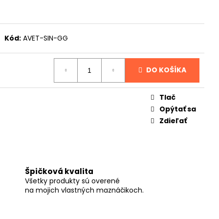
Kód:
AVET-SIN-GG
DO KOŠÍKA
Tlač
Opýtať sa
Zdieľať
Špičková kvalita
Všetky produkty sú overené
na mojich vlastných maznáčikoch.