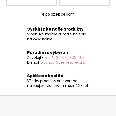
4
položiek celkom
O
v
l
Vyskúšajte naše produkty
á
V ponuke máme aj malé balenia
d
na vyskúšanie.
a
c
Poradím s výberom
i
Zavolajte mi:
+420 775 909 402
e
E-mail:
obchod@pesbezdredu.sk
p
r
Špičková kvalita
v
Všetky produkty sú overené
k
na mojich vlastných maznáčikoch.
y
v
Z
ý
á
p
p
i