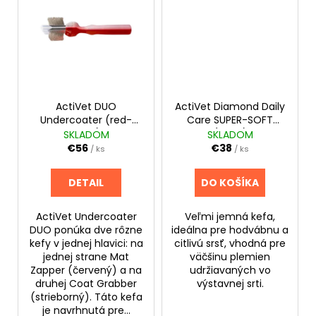
č
a
m
e
ActiVet DUO
ActiVet Diamond Daily
Undercoater (red-
Care SUPER-SOFT
silver)
(silver)
SKLADOM
SKLADOM
€56
€38
/ ks
/ ks
DETAIL
DO KOŠÍKA
ActiVet Undercoater
Veľmi jemná kefa,
DUO ponúka dve rôzne
ideálna pre hodvábnu a
kefy v jednej hlavici: na
citlivú srsť, vhodná pre
jednej strane Mat
väčšinu plemien
Zapper (červený) a na
udržiavaných vo
druhej Coat Grabber
výstavnej srti.
(strieborný). Táto kefa
je navrhnutá pre...