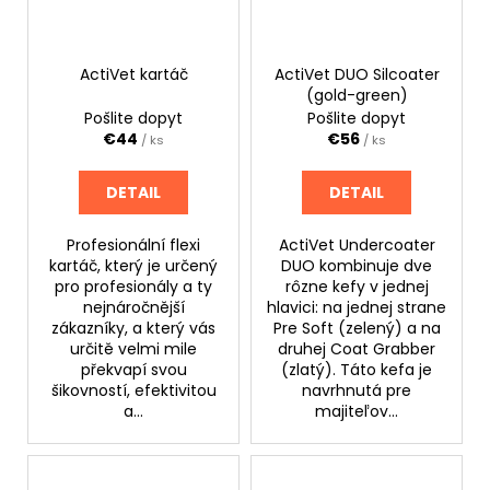
p
t
á
r
o
j
o
ActiVet kartáč
ActiVet DUO Silcoater
v
s
(gold-green)
d
ť
Pošlite dopyt
Pošlite dopyt
u
?
€44
€56
/ ks
/ ks
k
t
DETAIL
DETAIL
o
v
Profesionální flexi
ActiVet Undercoater
HĽADAŤ
kartáč, který je určený
DUO kombinuje dve
pro profesionály a ty
rôzne kefy v jednej
nejnáročnější
hlavici: na jednej strane
zákazníky, a který vás
Pre Soft (zelený) a na
O
určitě velmi mile
druhej Coat Grabber
d
překvapí svou
(zlatý). Táto kefa je
šikovností, efektivitou
navrhnutá pre
p
a...
majiteľov...
o
r
ú